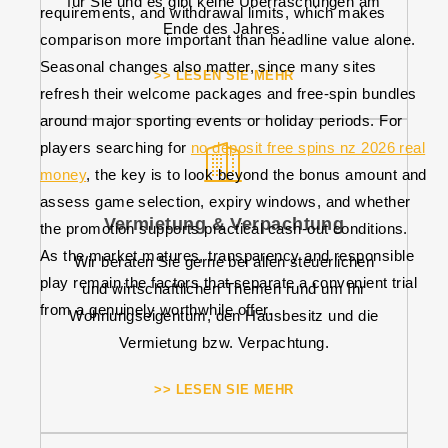
für Sie und es gibt keine Überraschungen am
requirements, and withdrawal limits, which makes
Ende des Jahres.
comparison more important than headline value alone.
Seasonal changes also matter, since many sites
>> LESEN SIE MEHR
refresh their welcome packages and free-spin bundles
around major sporting events or holiday periods. For
players searching for
no deposit free spins nz 2026 real
money
, the key is to look beyond the bonus amount and
assess game selection, expiry windows, and whether
Vermietung & Verpachtung
the promotion supports practical cash-out conditions.
As the market matures, transparency and responsible
Wir beraten Sie gerne bei allen steuerlichen
play remain the factors that separate a convenient trial
und wirtschaftlichen Themen rund um Ihr
from a genuinely worthwhile offer.
Wohnungseigentum, den Hausbesitz und die
Vermietung bzw. Verpachtung.
>> LESEN SIE MEHR