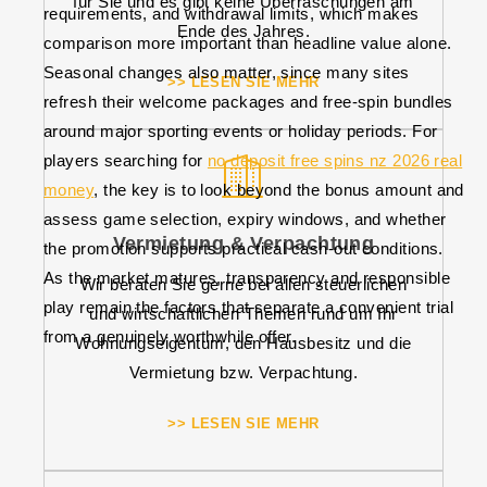
für Sie und es gibt keine Überraschungen am
requirements, and withdrawal limits, which makes
Ende des Jahres.
comparison more important than headline value alone.
Seasonal changes also matter, since many sites
>> LESEN SIE MEHR
refresh their welcome packages and free-spin bundles
around major sporting events or holiday periods. For
players searching for
no deposit free spins nz 2026 real
money
, the key is to look beyond the bonus amount and
assess game selection, expiry windows, and whether
Vermietung & Verpachtung
the promotion supports practical cash-out conditions.
As the market matures, transparency and responsible
Wir beraten Sie gerne bei allen steuerlichen
play remain the factors that separate a convenient trial
und wirtschaftlichen Themen rund um Ihr
from a genuinely worthwhile offer.
Wohnungseigentum, den Hausbesitz und die
Vermietung bzw. Verpachtung.
>> LESEN SIE MEHR